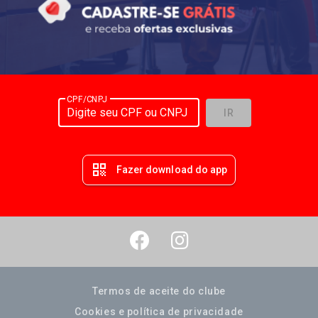
CPF/CNPJ
IR
qr_code
Fazer download do app
Termos de aceite do clube
Cookies e política de privacidade